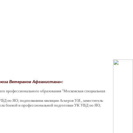
оюза Ветеранов Афганистана»:
го профессионального образования "Московская специальная
 по ЯО; подполковник милиции Аскеров У.И., заместитель
ела боевой и профессиональной подготовки УК УВД по ЯО;