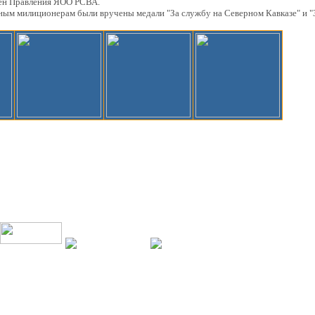
лен Правления ЯОО РСВА.
милиционерам были вручены медали "За службу на Северном Кавказе" и "За
ROUP
Карта сайта