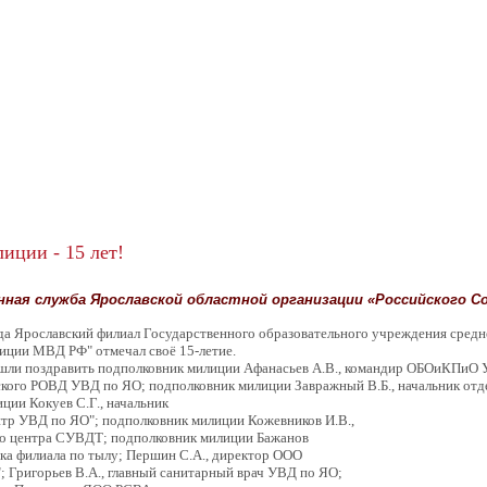
ции - 15 лет!
ная служба Ярославской областной организации «Российского С
 Ярославский филиал Государственного образовательного учреждения средне
иции МВД РФ" отмечал своё 15-летие.
поздравить подполковник милиции Афанасьев А.В., командир ОБОиКПиО УВД
ского РОВД УВД по ЯО; подполковник милиции Завражный В.Б., начальник отд
ции Кокуев С.Г., начальник
тр УВД по ЯО"; подполковник милиции Кожевников И.В.,
го центра СУВДТ; подполковник милиции Бажанов
ика филиала по тылу; Першин С.А., директор ООО
; Григорьев В.А., главный санитарный врач УВД по ЯО;