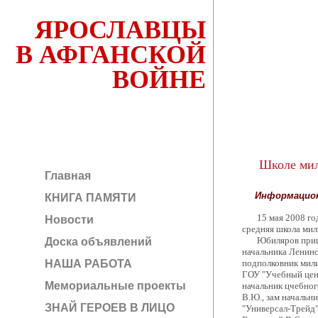
ЯРОСЛАВЦЫ
В АФГАНСКОЙ
ВОЙНЕ
Школе мили
Главная
Информацион
КНИГА ПАМЯТИ
15 мая 2008 года
Новости
средняя школа мил
Юбиляров пришли 
Доска объявлений
начальника Ленин
НАША РАБОТА
подполковник мили
ГОУ "Учебный цен
Мемориальные проекты
начальник цчебно
В.Ю., зам начальн
ЗНАЙ ГЕРОЕВ В ЛИЦО
"Универсал-Трейд"